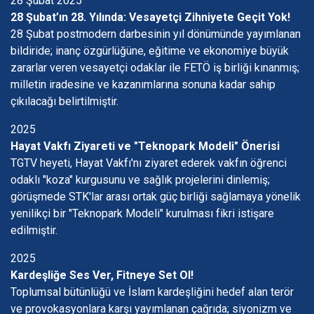
28 Şubat 2025
28 Şubat’ın 28. Yılında: Vesayetçi Zihniyete Geçit Yok!
28 Şubat postmodern darbesinin yıl dönümünde yayımlanan
bildiride; inanç özgürlüğüne, eğitime ve ekonomiye büyük
zararlar veren vesayetçi odaklar ile FETÖ iş birliği kınanmış;
milletin iradesine ve kazanımlarına sonuna kadar sahip
çıkılacağı belirtilmiştir.
2025
Hayat Vakfı Ziyareti ve "Teknopark Modeli" Önerisi
TGTV heyeti, Hayat Vakfı'nı ziyaret ederek vakfın öğrenci
odaklı "koza" kurgusunu ve sağlık projelerini dinlemiş;
görüşmede STK'lar arası ortak güç birliği sağlamaya yönelik
yenilikçi bir "Teknopark Modeli" kurulması fikri istişare
edilmiştir.
2025
Kardeşliğe Ses Ver, Fitneye Set Ol!
Toplumsal bütünlüğü ve İslam kardeşliğini hedef alan terör
ve provokasyonlara karşı yayımlanan çağrıda; siyonizm ve