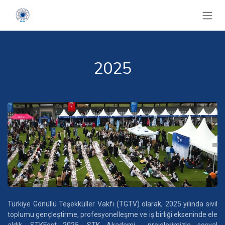
İçereği Atla
2025
Türkiye Gönüllü Teşekküller Vakfı (TGTV) olarak, 2025 yılında sivil
toplumu gençleştirme, profesyonelleşme ve iş birliği ekseninde ele
aldık. STKFest 2025, STK Akademi projelerimizle sosyal