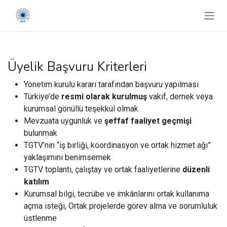
İçereği Atla
Üyelik Başvuru Kriterleri
Yönetim kurulu kararı tarafından başvuru yapılması
Türkiye’de
resmi olarak kurulmuş
vakıf, dernek veya
kurumsal gönüllü teşekkül olmak
Mevzuata uygunluk ve
şeffaf faaliyet geçmişi
bulunmak
TGTV’nin “iş birliği, koordinasyon ve ortak hizmet ağı”
yaklaşımını benimsemek
TGTV toplantı, çalıştay ve ortak faaliyetlerine
düzenli
katılım
Kurumsal bilgi, tecrübe ve imkânlarını ortak kullanıma
açma isteği, Ortak projelerde görev alma ve sorumluluk
üstlenme